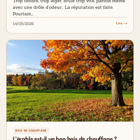
Trop tendre, trop léger, brûle trop vite, parfois même
avec une drôle d’odeur… La réputation est faite.
Pourtant,…
14/05/2026
Lire →
BOIS DE CHAUFFAGE
L’érable est-il un bon bois de chauffage ?