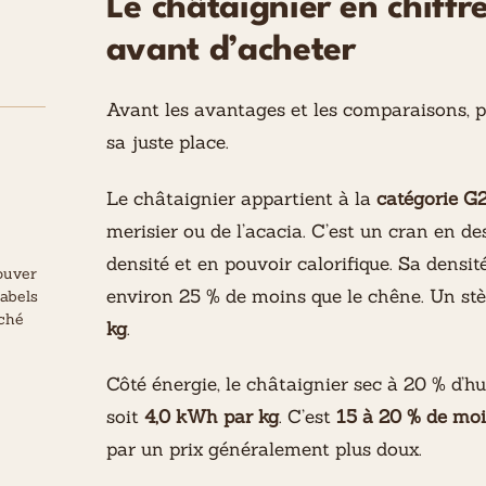
Le châtaignier en chiffre
avant d’acheter
Avant les avantages et les comparaisons, po
sa juste place.
Le châtaignier appartient à la
catégorie G
merisier ou de l’acacia. C’est un cran en d
densité et en pouvoir calorifique. Sa densi
ouver
environ 25 % de moins que le chêne. Un stè
labels
rché
kg
.
Côté énergie, le châtaignier sec à 20 % d’h
soit
4,0 kWh par kg
. C’est
15 à 20 % de moi
par un prix généralement plus doux.