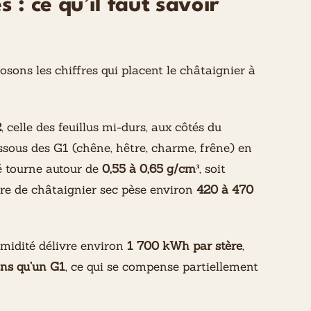
s : ce qu’il faut savoir
sons les chiffres qui placent le châtaignier à
2
, celle des feuillus mi-durs, aux côtés du
essous des G1 (chêne, hêtre, charme, frêne) en
té tourne autour de
0,55 à 0,65 g/cm³
, soit
re de châtaignier sec pèse environ
420 à 470
umidité délivre environ
1 700 kWh par stère
,
ns qu’un G1
, ce qui se compense partiellement