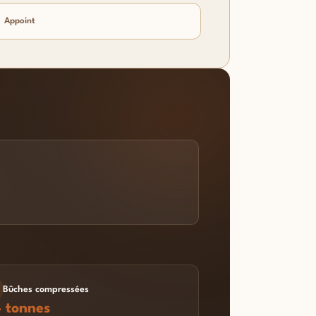
Appoint
Bûches compressées
4 tonnes