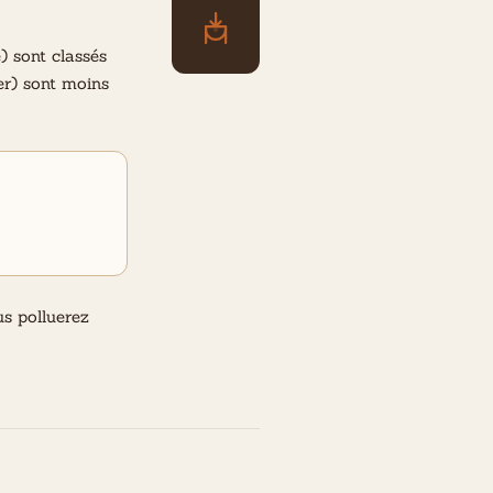
) sont classés
ier) sont moins
us polluerez