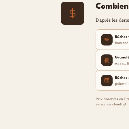
Combien 
D'après les dern
Bûches 
bois sec 
Granulé
en sac, l
Bûches 
palette l
Prix observés en Fr
saison de chauffe).