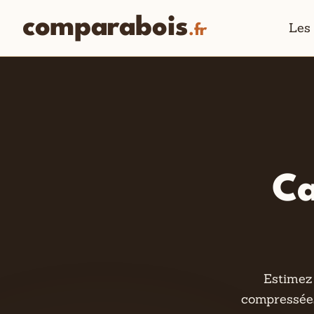
comparabois
Les
.fr
Ca
Estimez 
compressées