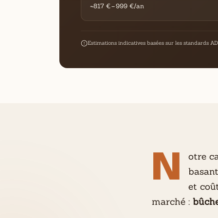
~817 € – 999 €/an
Estimations indicatives basées sur les standards ADEM
otre c
N
basant
et coû
marché :
bûche