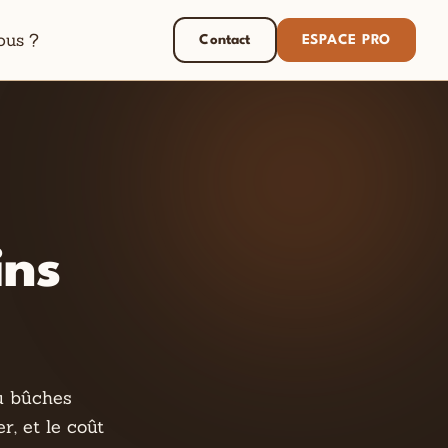
ous ?
Contact
ESPACE PRO
ins
ou bûches
, et le coût