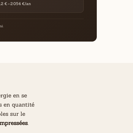
12 € – 2 054 €/an
té.
rgie en se
s en quantité
les sur le
compressées
.