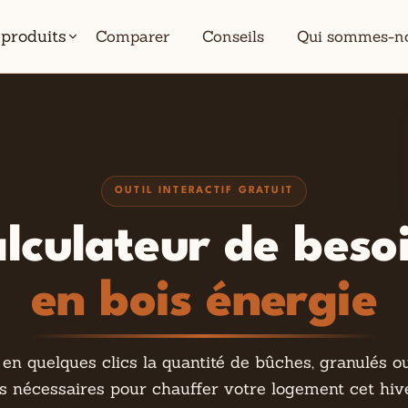
 produits
Comparer
Conseils
Qui sommes-n
OUTIL INTERACTIF GRATUIT
lculateur de beso
en bois énergie
en quelques clics la quantité de bûches, granulés 
 nécessaires pour chauffer votre logement cet hiver