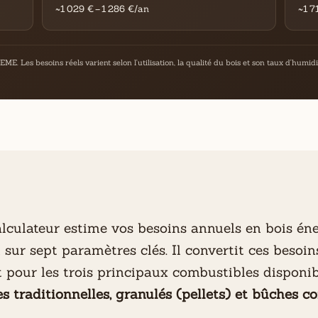
~1 029 € – 1 286 €/an
~1 7
E. Les besoins réels varient selon l'utilisation, la qualité du bois et son taux d'humidi
alculateur estime vos besoins annuels en bois éne
 sur sept paramètres clés. Il convertit ces besoin
t pour les trois principaux combustibles disponib
s traditionnelles, granulés (pellets) et bûches 