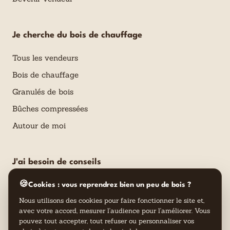
Je cherche du bois de chauffage
Tous les vendeurs
Bois de chauffage
Granulés de bois
Bûches compressées
Autour de moi
J'ai besoin de conseils
Calculateur de besoins en bois énergie
🍪
Cookies : vous reprendrez bien un peu de bois ?
Nous utilisons des cookies pour faire fonctionner le site et,
Le blog Comparabois
avec votre accord, mesurer l'audience pour l'améliorer. Vous
Tout savoir sur le bois de chauffage
pouvez tout accepter, tout refuser ou personnaliser vos