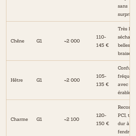
sans
surprise
Très lon
110-
séchage,
Chêne
G1
~2 000
145 €
belles
braises
Confusi
105-
fréquen
Hêtre
G1
~2 000
135 €
avec
érable
Record
120-
PCI, très
Charme
G1
~2 100
150 €
dur à
fendre