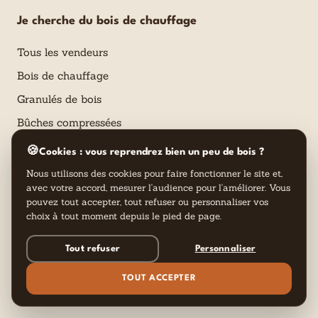
Je cherche du bois de chauffage
Tous les vendeurs
Bois de chauffage
Granulés de bois
Bûches compressées
Autour de moi
🍪
Cookies : vous reprendrez bien un peu de bois ?
Nous utilisons des cookies pour faire fonctionner le site et,
avec votre accord, mesurer l'audience pour l'améliorer. Vous
J'ai besoin de conseils
pouvez tout accepter, tout refuser ou personnaliser vos
choix à tout moment depuis le pied de page.
Calculateur de besoins en bois énergie
Tout refuser
Personnaliser
Le blog Comparabois
Tout savoir sur le bois de chauffage
TOUT ACCEPTER